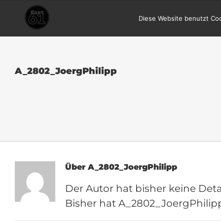
Zum
Diese Website benutzt Coo
Inhalt
springen
A_2802_JoergPhilipp
Über
A_2802_JoergPhilipp
Der Autor hat bisher keine Det
Bisher hat A_2802_JoergPhilipp