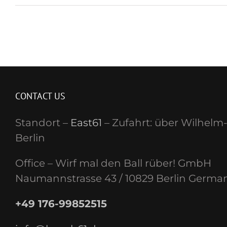
CONTACT US
Standort –
East61
– Zufahrt: über Wilhelm-
Berlin
Office – Wirf mal den Ball rüber! GmbH
Naumannstrasse 43 / 10829 Berlin Germa
+49 176-99852515