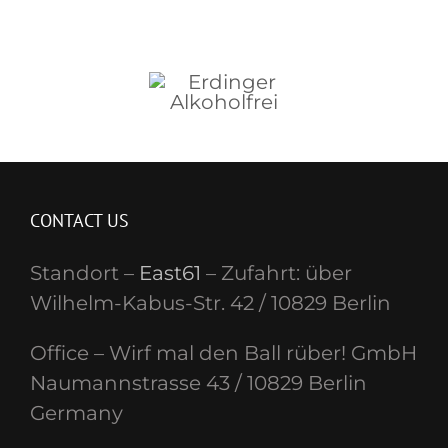
CONTACT US
Standort –
East61
– Zufahrt: über
Wilhelm-Kabus-Str. 42 / 10829 Berlin
Office – Wirf mal den Ball rüber! GmbH
Naumannstrasse 43 / 10829 Berlin
Germany