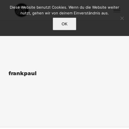
Zum
Diese Website benutzt Cookies. Wenn du die Website weiter
Inhalt
nutzt, gehen wir von deinem Einverständnis aus.
springen
OK
frankpaul